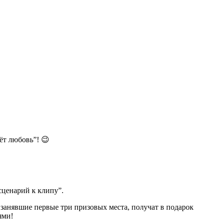
ёт любовь”! 😉
сценарий к клипу”.
 занявшие первые три призовых места, получат в подарок
ями!