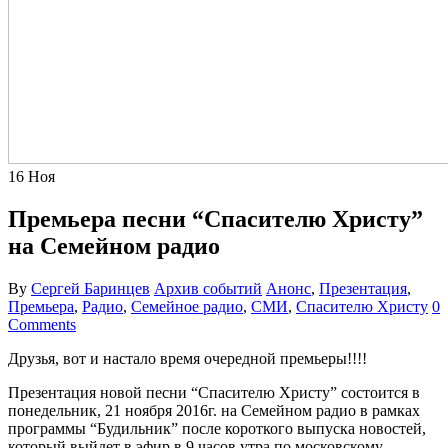
16
Ноя
Премьера песни “Спасителю Христу”
на Семейном радио
By
Сергей Баринцев
Архив событий
Анонс
,
Презентация
,
Премьера
,
Радио
,
Семейное радио
,
СМИ
,
Спасителю Христу
0
Comments
Друзья, вот и настало время очередной премьеры!!!!
Презентация новой песни “Спасителю Христу” состоится в
понедельник, 21 ноября 2016г. на Семейном радио в рамках
программы “Будильник” после короткого выпуска новостей,
который выйдет в эфир в 9 часов утра по московскому