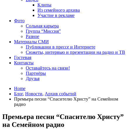
Клипы
Из семейного архива
Участие в рекламе
Фото
Сольная карьера
Группа “Миссия”
Разное
Материалы СМИ
Публикации в прессе и Интернете
Сюжеты, интервью и презентации на радио и ТВ
Гостевая
Контакты
Оставайтесь на связи!
Партнёры
Друзья
Home
Блог
,
Новости
,
Архив событий
Премьера песни “Спасителю Христу” на Семейном
радио
Премьера песни “Спасителю Христу”
на Семейном радио