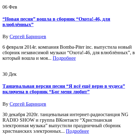
06
Фев
“Новая песня” вошла в сборник “Охота!-46, для
влюблённых”
By
Сергей Баринцев
6 февраля 2014г. компания Bomba-Piter inc. выпустила новый
сборник независимой музыки “Охота!-46, для влюблённых”, в
который вошла и моя...
Подробнее
30
Дек
Танцевальная версия песни “Я всё ещё верю в чудеса”
включена в сборник “Бог меня любит”
By
Сергей Баринцев
30 декабря 2020г. танцевальная интернет-радиостанция NG
RADIO SHOW и группа ВКонтакте “Христианская
электронная музыка” выпустили праздничный сборник
христианских электронных...
Подробнее