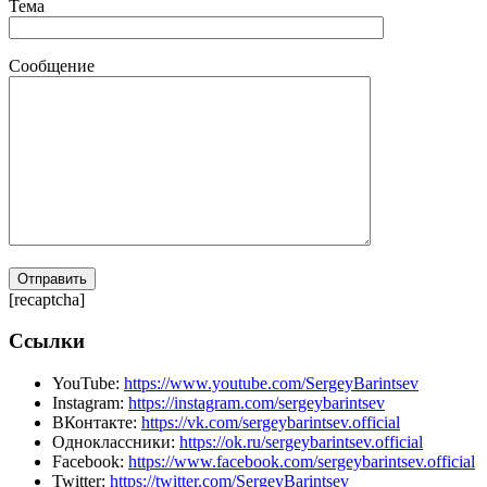
Тема
Сообщение
[recaptcha]
Ссылки
YouTube:
https://www.youtube.com/SergeyBarintsev
Instagram:
https://instagram.com/sergeybarintsev
ВКонтакте:
https://vk.com/sergeybarintsev.official
Одноклассники:
https://ok.ru/sergeybarintsev.official
Facebook:
https://www.facebook.com/sergeybarintsev.official
Twitter:
https://twitter.com/SergeyBarintsev