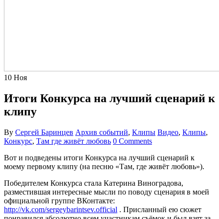
10
Ноя
Итоги Конкурса на лучший сценарий к
клипу
By
Сергей Баринцев
Архив событий
,
Клипы
Видео
,
Клипы
,
Конкурс
,
Там где живёт любовь
0 Comments
Вот и подведены итоги Конкурса на лучший сценарий к
моему первому клипу (на песню «Там, где живёт любовь»).
Победителем Конкурса стала Катерина Виноградова,
разместившая интересные мысли по поводу сценария в моей
официальной группе ВКонтакте:
http://vk.com/sergeybarintsev.official
. Присланный ею сюжет
понравился абсолютно всем участникам съёмок и был взят за