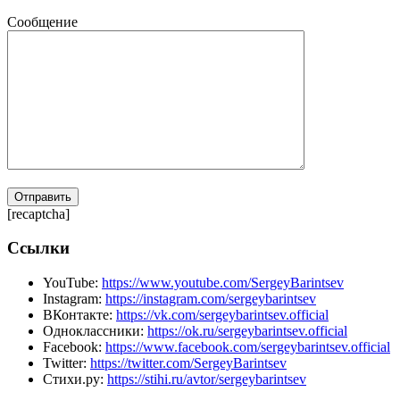
Сообщение
[recaptcha]
Ссылки
YouTube:
https://www.youtube.com/SergeyBarintsev
Instagram:
https://instagram.com/sergeybarintsev
ВКонтакте:
https://vk.com/sergeybarintsev.official
Одноклассники:
https://ok.ru/sergeybarintsev.official
Facebook:
https://www.facebook.com/sergeybarintsev.official
Twitter:
https://twitter.com/SergeyBarintsev
Стихи.ру:
https://stihi.ru/avtor/sergeybarintsev