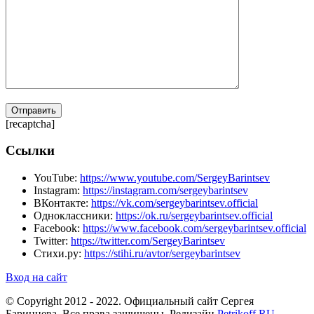
[recaptcha]
Ссылки
YouTube:
https://www.youtube.com/SergeyBarintsev
Instagram:
https://instagram.com/sergeybarintsev
ВКонтакте:
https://vk.com/sergeybarintsev.official
Одноклассники:
https://ok.ru/sergeybarintsev.official
Facebook:
https://www.facebook.com/sergeybarintsev.official
Twitter:
https://twitter.com/SergeyBarintsev
Стихи.ру:
https://stihi.ru/avtor/sergeybarintsev
Вход на сайт
© Copyright 2012 - 2022. Официальный сайт Сергея
Баринцева. Все права защищены. Редизайн
Petrikoff.RU