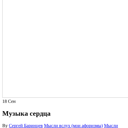
18
Сен
Музыка сердца
By
Сергей Баринцев
Мысли вслух (мои афоризмы)
Мысли