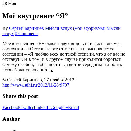
28
Ноя
Моё внутреннее “Я”
By
Сергей Баринцев
Мысли вслух (мои афоризмы)
Мысли
вслух
0 Comments
Моё внутреннее «Я» бывает двух видов: в невыспавшемся
состоянии – «Отстаньте все от меня!» и в выспавшемся
состоянии – «Я люблю всех до такой степени, что я от вас не
отстану!». И в том, и в другом случае приходится бороться
самому с собой, чтобы достичь золотой середины и любить
всех сбалансированно. 🙂
© Сергей Баринцев, 27 ноября 2012г.
http://www.stihi.ru/2012/11/28/9797
Share this post
Facebook
Twitter
LinkedIn
Google +
Email
Author