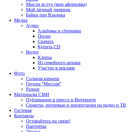
Мысли вслух (мои афоризмы)
Мой личный дневник
Байки про Владика
Медиа
Аудио
Альбомы и сборники
Песни
Скачать
Купить CD
Видео
Клипы
Из семейного архива
Участие в рекламе
Фото
Сольная карьера
Группа “Миссия”
Разное
Материалы СМИ
Публикации в прессе и Интернете
Сюжеты, интервью и презентации на радио и ТВ
Гостевая
Контакты
Оставайтесь на связи!
Партнёры
Друзья