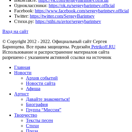
ВКонтакте:
https://vk.com/sergeybarintsev.official
Одноклассники:
https://ok.ru/sergeybarintsev.official
Facebook:
https://www.facebook.com/sergeybarintsev.official
Twitter:
https://twitter.com/SergeyBarintsev
Стихи.ру:
https://stihi.ru/avtor/sergeybarintsev
Вход на сайт
© Copyright 2012 - 2022. Официальный сайт Сергея
Баринцева. Все права защищены. Редизайн
Petrikoff.RU
Использование и распространение материалов сайта
разрешено с указанием активной ссылки на источник
Главная
Новости
Архив событий
Новости сайта
Афиша
Артист
Давайте знакомиться!
Биография
Группа “Миссия”
Творчество
Тексты песен
Стихи
Проза