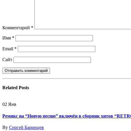
Комментарий
*
Имя
*
Email
*
Сайт
Related
Posts
02
Янв
Ремикс на “Новую песню” включён в сборник хитов “RETR
By
Сергей Баринцев