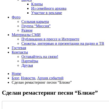
Клипы
Из семейного архива
Участие в рекламе
Фото
Сольная карьера
Группа “Миссия”
Разное
Материалы СМИ
Публикации в прессе и Интернете
Сюжеты, интервью и презентации на радио и ТВ
Гостевая
Контакты
Оставайтесь на связи!
Партнёры
Друзья
Home
Блог
,
Новости
,
Архив событий
Сделан ремастеринг песни “Ближе”
Сделан ремастеринг песни “Ближе”