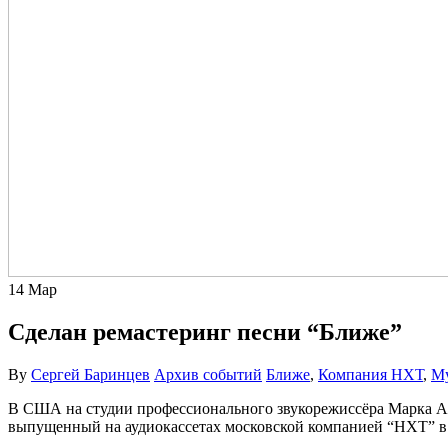
14
Мар
Сделан ремастеринг песни “Ближе”
By
Сергей Баринцев
Архив событий
Ближе
,
Компания НХТ
,
Му
В США на студии профессионального звукорежиссёра Марка Аспи
выпущенный на аудиокассетах московской компанией “НХТ” в 