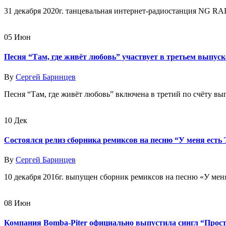
31 декабря 2020г. танцевальная интернет-радиостанция NG R
05
Июн
Песня “Там, где живёт любовь” участвует в третьем вы
By
Сергей Баринцев
Песня “Там, где живёт любовь” включена в третий по счёту в
10
Дек
Состоялся релиз сборника ремиксов на песню “У меня есть
By
Сергей Баринцев
10 декабря 2016г. выпущен сборник ремиксов на песню «У мен
08
Июн
Компания Bomba-Piter официально выпустила сингл “Прост