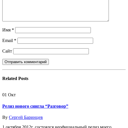
Имя
*
Email
*
Сайт
Related
Posts
01
Окт
Релиз нового сингла “Разговор”
By
Сергей Баринцев
1 октября 2012г. состоялся неофициальный релиз моего