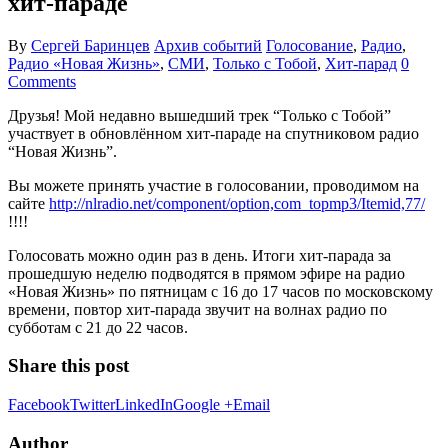
хит-параде
By
Сергей Баринцев
Архив событий
Голосование
,
Радио
,
Радио «Новая Жизнь»
,
СМИ
,
Только с Тобой
,
Хит-парад
0
Comments
Друзья! Мой недавно вышедший трек “Только с Тобой”
участвует в обновлённом хит-параде на спутниковом радио
“Новая Жизнь”.
Вы можете принять участие в голосовании, проводимом на
сайте
http://nlradio.net/component/option,com_topmp3/Itemid,77/
!!!!
Голосовать можно один раз в день. Итоги хит-парада за
прошедшую неделю подводятся в прямом эфире на радио
«Новая Жизнь» по пятницам с 16 до 17 часов по московскому
времени, повтор хит-парада звучит на волнах радио по
субботам с 21 до 22 часов.
Share this post
Facebook
Twitter
LinkedIn
Google +
Email
Author