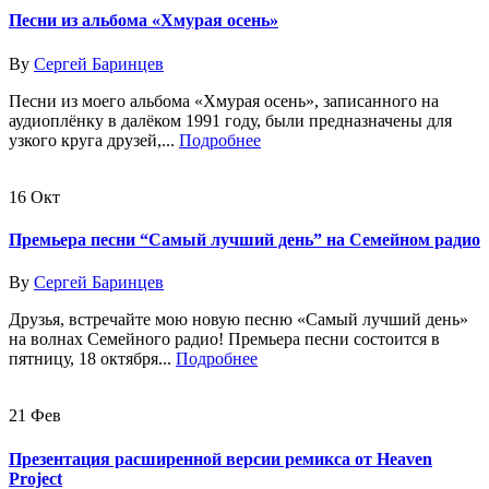
Песни из альбома «Хмурая осень»
By
Сергей Баринцев
Песни из моего альбома «Хмурая осень», записанного на
аудиоплёнку в далёком 1991 году, были предназначены для
узкого круга друзей,...
Подробнее
16
Окт
Премьера песни “Самый лучший день” на Семейном радио
By
Сергей Баринцев
Друзья, встречайте мою новую песню «Самый лучший день»
на волнах Семейного радио! Премьера песни состоится в
пятницу, 18 октября...
Подробнее
21
Фев
Презентация расширенной версии ремикса от Heaven
Project