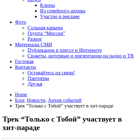
Клипы
Из семейного архива
Участие в рекламе
Фото
Сольная карьера
Группа “Миссия”
Разное
Материалы СМИ
Публикации в прессе и Интернете
Сюжеты, интервью и презентации на радио и ТВ
Гостевая
Контакты
Оставайтесь на связи!
Партнёры
Друзья
Home
Блог
,
Новости
,
Архив событий
Трек “Только с Тобой” участвует в хит-параде
Трек “Только с Тобой” участвует в
хит-параде