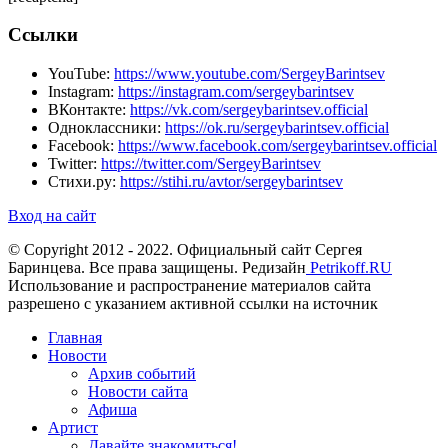
Ссылки
YouTube:
https://www.youtube.com/SergeyBarintsev
Instagram:
https://instagram.com/sergeybarintsev
ВКонтакте:
https://vk.com/sergeybarintsev.official
Одноклассники:
https://ok.ru/sergeybarintsev.official
Facebook:
https://www.facebook.com/sergeybarintsev.official
Twitter:
https://twitter.com/SergeyBarintsev
Стихи.ру:
https://stihi.ru/avtor/sergeybarintsev
Вход на сайт
© Copyright 2012 - 2022. Официальный сайт Сергея
Баринцева. Все права защищены. Редизайн
Petrikoff.RU
Использование и распространение материалов сайта
разрешено с указанием активной ссылки на источник
Главная
Новости
Архив событий
Новости сайта
Афиша
Артист
Давайте знакомиться!