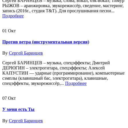
Сергей БАРИНЦЕВ – музыка, слова, вокал, бэк-вокал; Тимур
РЫЖОВ – аранжировка, звукорежиссёр, сведение, мастеринг,
запись (2016г., студия T&T). Для прослушивания песни...
Подробнее
01
Окт
Против ветра (инструментальная версия)
By
Сергей Баринцев
Сергей БАРИНЦЕВ – музыка, спецэффекты; Дмитрий
ДЕРЮГИН – электрогитара, спецэффекты; Алексей
КАПУСТИН — ударные (программирование), компьютерные
сэмплы (клавишный бас, электрогитара), клавишные,
спецэффекты, звукорежиссёр,...
Подробнее
07
Окт
У меня есть Ты
By
Сергей Баринцев