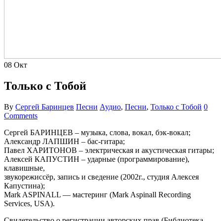
08
Окт
Только с Тобой
By
Сергей Баринцев
Песни
Аудио
,
Песни
,
Только с Тобой
0
Comments
Сергей БАРИНЦЕВ – музыка, слова, вокал, бэк-вокал;
Александр ЛАПШИН – бас-гитара;
Павел ХАРИТОНОВ – электрическая и акустическая гитары;
Алексей КАПУСТИН – ударные (программирование),
клавишные,
звукорежиссёр, запись и сведение (2002г., студия Алексея
Капустина);
Mark ASPINALL — мастеринг (Mark Aspinall Recording
Services, USA).
Свидетельство о регистрации авторских прав (Библиотека