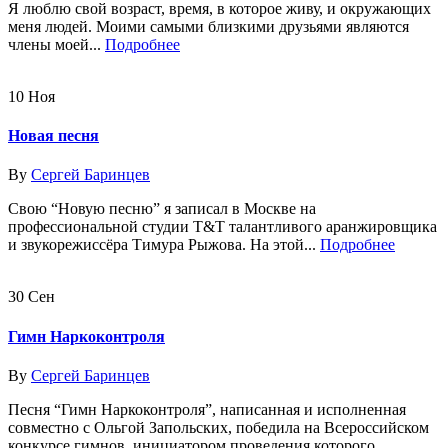
Я люблю свой возраст, время, в которое живу, и окружающих
меня людей. Моими самыми близкими друзьями являются
члены моей...
Подробнее
10
Ноя
Новая песня
By
Сергей Баринцев
Свою “Новую песню” я записал в Москве на
профессиональной студии T&T талантливого аранжировщика
и звукорежиссёра Тимура Рыжова. На этой...
Подробнее
30
Сен
Гимн Наркоконтроля
By
Сергей Баринцев
Песня “Гимн Наркоконтроля”, написанная и исполненная
совместно с Ольгой Запольских, победила на Всероссийском
конкурсе гимнов, инициатором проведения которого