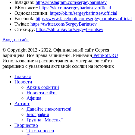
Instagram:
https://instagram.com/sergeybarintsev
ВКонтакте:
https://vk.com/sergeybarintsev.official
Одноклассники:
https://ok.ru/sergeybarintsev.official
Facebook:
https://www.facebook.com/sergeybarintsev.official
Twitter:
https://twitter.com/SergeyBarintsev
Стихи.ру:
https://stihi.ru/avtor/sergeybarintsev
Вход на сайт
© Copyright 2012 - 2022. Официальный сайт Сергея
Баринцева. Все права защищены. Редизайн
Petrikoff.RU
Использование и распространение материалов сайта
разрешено с указанием активной ссылки на источник
Главная
Новости
Архив событий
Новости сайта
Афиша
Артист
Давайте знакомиться!
Биография
Группа “Миссия”
Творчество
Тексты песен