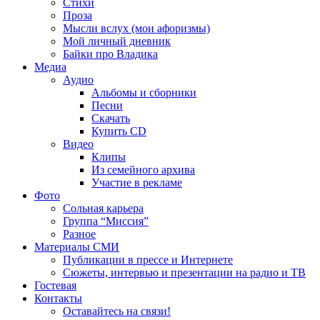
Стихи
Проза
Мысли вслух (мои афоризмы)
Мой личный дневник
Байки про Владика
Медиа
Аудио
Альбомы и сборники
Песни
Скачать
Купить CD
Видео
Клипы
Из семейного архива
Участие в рекламе
Фото
Сольная карьера
Группа “Миссия”
Разное
Материалы СМИ
Публикации в прессе и Интернете
Сюжеты, интервью и презентации на радио и ТВ
Гостевая
Контакты
Оставайтесь на связи!