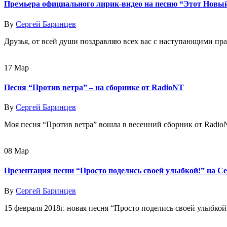
Премьера официального лирик-видео на песню “Этот Новый
By
Сергей Баринцев
Друзья, от всей души поздравляю всех вас с наступающими пр
17
Мар
Песня “Против ветра” – на сборнике от RadioNT
By
Сергей Баринцев
Моя песня “Против ветра” вошла в весенний сборник от RadioNT 
08
Мар
Презентация песни “Просто поделись своей улыбкой!” на С
By
Сергей Баринцев
15 февраля 2018г. новая песня “Просто поделись своей улыбко