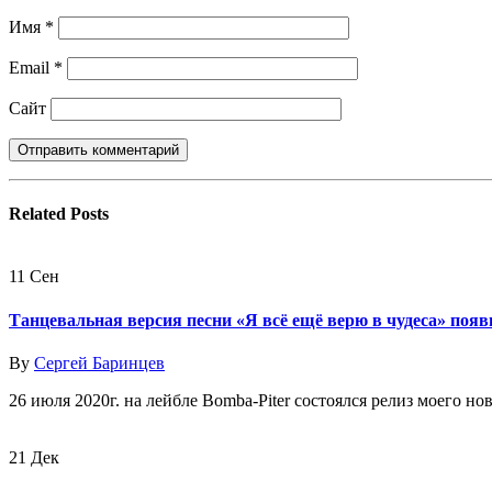
Имя
*
Email
*
Сайт
Related
Posts
11
Сен
Танцевальная версия песни «Я всё ещё верю в чудеса» поя
By
Сергей Баринцев
26 июля 2020г. на лейбле Bomba-Piter состоялся релиз моего нов
21
Дек