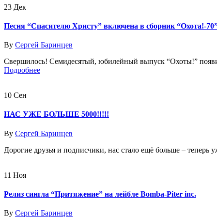
23
Дек
Песня “Спасителю Христу” включена в сборник “Охота!-70
By
Сергей Баринцев
Свершилось! Семидесятый, юбилейный выпуск “Охоты!” появил
Подробнее
10
Сен
НАС УЖЕ БОЛЬШЕ 5000!!!!!
By
Сергей Баринцев
Дорогие друзья и подписчики, нас стало ещё больше – теперь 
11
Ноя
Релиз сингла “Притяжение” на лейбле Bomba-Piter inc.
By
Сергей Баринцев