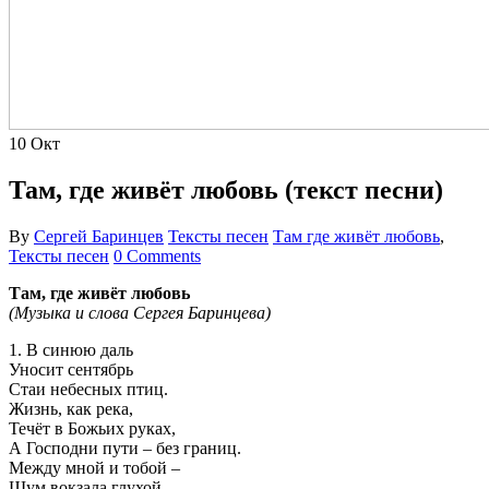
10
Окт
Там, где живёт любовь (текст песни)
By
Сергей Баринцев
Тексты песен
Там где живёт любовь
,
Тексты песен
0 Comments
Там, где живёт любовь
(Музыка и слова Сергея Баринцева)
1. В синюю даль
Уносит сентябрь
Стаи небесных птиц.
Жизнь, как река,
Течёт в Божьих руках,
А Господни пути – без границ.
Между мной и тобой –
Шум вокзала глухой.