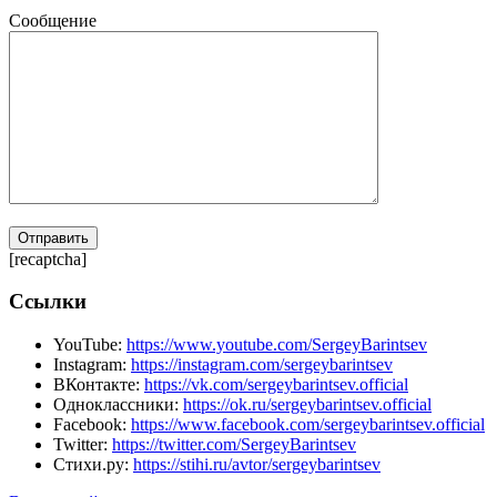
Сообщение
[recaptcha]
Ссылки
YouTube:
https://www.youtube.com/SergeyBarintsev
Instagram:
https://instagram.com/sergeybarintsev
ВКонтакте:
https://vk.com/sergeybarintsev.official
Одноклассники:
https://ok.ru/sergeybarintsev.official
Facebook:
https://www.facebook.com/sergeybarintsev.official
Twitter:
https://twitter.com/SergeyBarintsev
Стихи.ру:
https://stihi.ru/avtor/sergeybarintsev