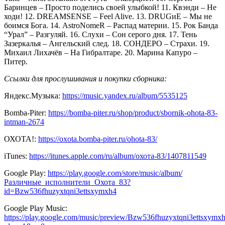
Баринцев – Просто поделись своей улыбкой! 11. Квэнди – Не
ходи! 12. DREAMSENSE – Feel Alive. 13. DRUGиE – Мы не
боимся Бога. 14. AstroNomeR – Распад материи. 15. Рок Банда
“Урал” – Разгуляй. 16. Слухи – Сон серого дня. 17. Тень
Зазеркалья – Ангельский след. 18. СОНДЕРО – Страхи. 19.
Михаил Лихачёв – На Гибралтаре. 20. Марина Капуро –
Питер.
Ссылки для прослушивания и покупки сборника:
Яндекс.Музыка:
https://music.yandex.ru/album/5535125
Bomba-Piter:
https://bomba-piter.ru/shop/product/sbornik-ohota-83-
intman-2674
ОХОТА!:
https://oxota.bomba-piter.ru/ohota-83/
iTunes:
https://itunes.apple.com/ru/album/охота-83/1407811549
Google Play:
https://play.google.com/store/music/album/
Различные_исполнители_Охота_83?
id=Bzw536fhuzyxtqni3ettsxymxh4
Google Play Music:
https://play.google.com/music/preview/Bzw536fhuzyxtqni3ettsxymx