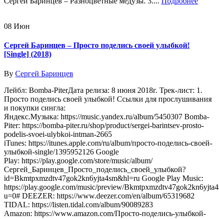
Сергей Баринцев – Разноцветные медузы. 3....
Подробнее
08
Июн
Сергей Баринцев – Просто поделись своей улыбкой!
[Single] (2018)
By
Сергей Баринцев
Лейбл: Bomba-PiterДата релиза: 8 июня 2018г. Трек-лист: 1.
Просто поделись своей улыбкой! Ссылки для прослушивания
и покупки сингла:
Яндекс.Музыка: https://music.yandex.ru/album/5450307 Bomba-
Piter: https://bomba-piter.ru/shop/product/sergei-barintsev-prosto-
podelis-svoei-ulybkoi-intman-2665
iTunes: https://itunes.apple.com/ru/album/просто-поделись-своей-
улыбкой-single/1395952126 Google
Play: https://play.google.com/store/music/album/
Сергей_Баринцев_Просто_поделись_своей_улыбкой?
id=Bkmtpxmzdtv47gok2kn6yjta4sm&hl=ru Google Play Music:
https://play.google.com/music/preview/Bkmtpxmzdtv47gok2kn6yjta
u=0# DEEZER: https://www.deezer.com/en/album/65319682
TIDAL: https://listen.tidal.com/album/90089283
Amazon: https://www.amazon.com/Просто-поделись-улыбкой-