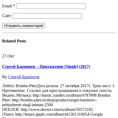
Email
*
Сайт
Related
Posts
27
Окт
Сергей Баринцев – Притяжение [Single] (2017)
By
Сергей Баринцев
Лейбл: Bomba-PiterДата релиза: 27 октября 2017г. Трек-лист: 1.
Притяжение. Ссылки для прослушивания и покупки сингла:
Яндекс.Музыка: http://music.yandex.ru/album/4787898 Bomba-
Piter: http://bomba-piter.ru/shop/product/sergei-barintsev-
pritiazhenie-singl-intman-2506
DEEZER: http://www.deezer.com/ru/album/50572182
iTunes: http://itunes.apple.com/album/id1301310654 Google