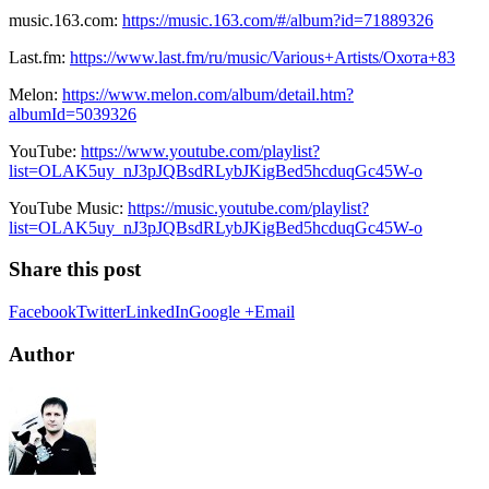
music.163.com:
https://music.163.com/#/album?id=71889326
Last.fm:
https://www.last.fm/ru/music/Various+Artists/Охота+83
Melon:
https://www.melon.com/album/detail.htm?
albumId=5039326
YouTube:
https://www.youtube.com/playlist?
list=OLAK5uy_nJ3pJQBsdRLybJKigBed5hcduqGc45W-o
YouTube Music:
https://music.youtube.com/playlist?
list=OLAK5uy_nJ3pJQBsdRLybJKigBed5hcduqGc45W-o
Share this post
Facebook
Twitter
LinkedIn
Google +
Email
Author