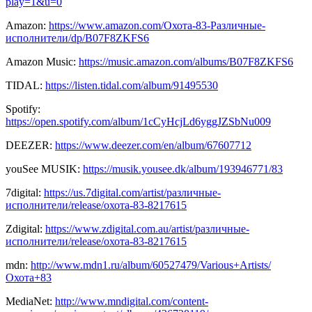
play=1&u=0
Amazon:
https://www.amazon.com/Охота-83-Различные-
исполнители/dp/B07F8ZKFS6
Amazon Music:
https://music.amazon.com/albums/B07F8ZKFS6
TIDAL:
https://listen.tidal.com/album/91495530
Spotify:
https://open.spotify.com/album/1cCyHcjLd6yggJZSbNu009
DEEZER:
https://www.deezer.com/en/album/67607712
youSee MUSIK:
https://musik.yousee.dk/album/193946771/83
7digital:
https://us.7digital.com/artist/различные-
исполнители/release/охота-83-8217615
Zdigital:
https://www.zdigital.com.au/artist/различные-
исполнители/release/охота-83-8217615
mdn:
http://www.mdn1.ru/album/60527479/Various+Artists/
Охота+83
MediaNet:
http://www.mndigital.com/content-