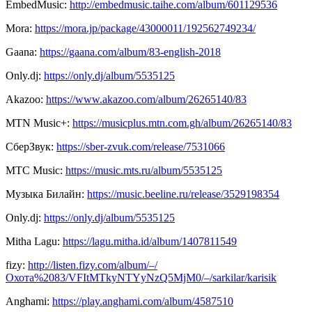
EmbedMusic:
http://embedmusic.taihe.com/album/601129536
Mora:
https://mora.jp/package/43000011/192562749234/
Gaana:
https://gaana.com/album/83-english-2018
Only.dj:
https://only.dj/album/5535125
Akazoo:
https://www.akazoo.com/album/26265140/83
MTN Music+:
https://musicplus.mtn.com.gh/album/26265140/83
СберЗвук:
https://sber-zvuk.com/release/7531066
МТС Music:
https://music.mts.ru/album/5535125
Музыка Билайн:
https://music.beeline.ru/release/3529198354
Only.dj:
https://only.dj/album/5535125
Mitha Lagu:
https://lagu.mitha.id/album/1407811549
fizy:
http://listen.fizy.com/album/–/
Охота%2083/VFItMTkyNTYyNzQ5MjM0/–/sarkilar/karisik
Anghami:
https://play.anghami.com/album/4587510