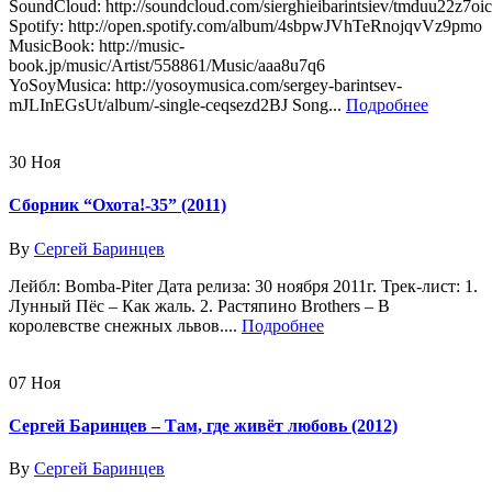
SoundCloud: http://soundcloud.com/sierghieibarintsiev/tmduu22z7oic
Spotify: http://open.spotify.com/album/4sbpwJVhTeRnojqvVz9pmo
MusicBook: http://music-
book.jp/music/Artist/558861/Music/aaa8u7q6
YoSoyMusica: http://yosoymusica.com/sergey-barintsev-
mJLInEGsUt/album/-single-ceqsezd2BJ Song...
Подробнее
30
Ноя
Сборник “Охота!-35” (2011)
By
Сергей Баринцев
Лейбл: Bomba-Piter Дата релиза: 30 ноября 2011г. Трек-лист: 1.
Лунный Пёс – Как жаль. 2. Растяпино Brothers – В
королевстве снежных львов....
Подробнее
07
Ноя
Сергей Баринцев – Там, где живёт любовь (2012)
By
Сергей Баринцев