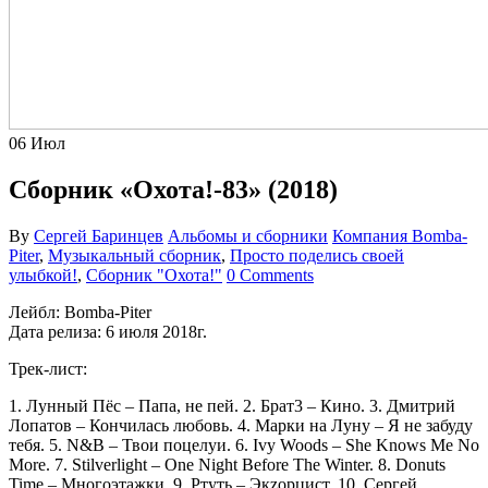
06
Июл
Сборник «Охота!-83» (2018)
By
Сергей Баринцев
Альбомы и сборники
Компания Bomba-
Piter
,
Музыкальный сборник
,
Просто поделись своей
улыбкой!
,
Сборник "Охота!"
0 Comments
Лейбл: Bomba-Piter
Дата релиза: 6 июля 2018г.
Трек-лист:
1. Лунный Пёс – Папа, не пей. 2. Брат3 – Кино. 3. Дмитрий
Лопатов – Кончилась любовь. 4. Марки на Луну – Я не забуду
тебя. 5. N&B – Твои поцелуи. 6. Ivy Woods – She Knows Me No
More. 7. Stilverlight – One Night Before The Winter. 8. Donuts
Time – Многоэтажки. 9. Ртуть – Экzорцист. 10. Сергей