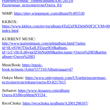
experience/music_content/albums/436728119/
Различные_исполнители/Охота_83/
WiMP:
https://play.wimpmusic.com/album/91495530
KKBOX:
https://www.kkbox.com/my/en/album/4TuI2zFRZb04N0F2CYMy0
index.html
KURRENT MUSIC:
http://www.kurrentmusic.com/artistalbum.html??artist-
id=0LyfQWJT6nXafLPZqxe9Of&album-
id=1cCyHcjLd6yggJZSbNu009&artist-name=Охота%2083&artist-
album=Охота%2083
MusicBook:
https://music-
book.jp/music/Artist/557310/Album/aaaarvd7
Onkyo Music:
https://www.onkyomusic.com/US/artist/различные-
исполнители/release/охота-83-8217615
JioSaavn:
https://www.jiosaavn.com/album/
Охота-83/86vpMmqNYD4_
RecoChoku:
https://recochoku.jp/album/A2001298107/