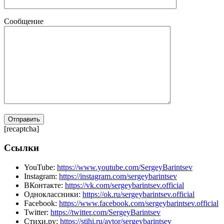
Сообщение
[recaptcha]
Ссылки
YouTube:
https://www.youtube.com/SergeyBarintsev
Instagram:
https://instagram.com/sergeybarintsev
ВКонтакте:
https://vk.com/sergeybarintsev.official
Одноклассники:
https://ok.ru/sergeybarintsev.official
Facebook:
https://www.facebook.com/sergeybarintsev.official
Twitter:
https://twitter.com/SergeyBarintsev
Стихи.ру:
https://stihi.ru/avtor/sergeybarintsev