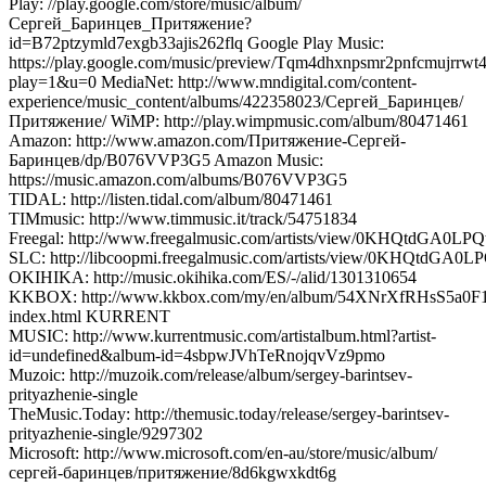
Play: //play.google.com/store/music/album/
Сергей_Баринцев_Притяжение?
id=B72ptzymld7exgb33ajis262flq Google Play Music:
https://play.google.com/music/preview/Tqm4dhxnpsmr2pnfcmujrrwt
play=1&u=0 MediaNet: http://www.mndigital.com/content-
experience/music_content/albums/422358023/Сергей_Баринцев/
Притяжение/ WiMP: http://play.wimpmusic.com/album/80471461
Amazon: http://www.amazon.com/Притяжение-Сергей-
Баринцев/dp/B076VVP3G5 Amazon Music:
https://music.amazon.com/albums/B076VVP3G5
TIDAL: http://listen.tidal.com/album/80471461
TIMmusic: http://www.timmusic.it/track/54751834
Freegal: http://www.freegalmusic.com/artists/view/0KHQtd
SLC: http://libcoopmi.freegalmusic.com/artists/view/0KHQ
OKIHIKA: http://music.okihika.com/ES/-/alid/1301310654
KKBOX: http://www.kkbox.com/my/en/album/54XNrXfRHsS5a0F
index.html KURRENT
MUSIC: http://www.kurrentmusic.com/artistalbum.html?artist-
id=undefined&album-id=4sbpwJVhTeRnojqvVz9pmo
Muzoic: http://muzoik.com/release/album/sergey-barintsev-
prityazhenie-single
TheMusic.Today: http://themusic.today/release/sergey-barintsev-
prityazhenie-single/9297302
Microsoft: http://www.microsoft.com/en-au/store/music/album/
сергей-баринцев/притяжение/8d6kgwxkdt6g