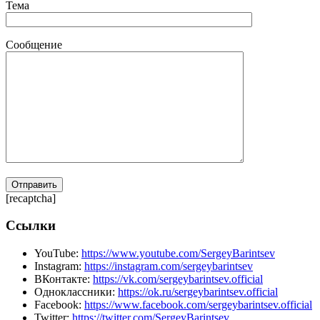
Тема
Сообщение
[recaptcha]
Ссылки
YouTube:
https://www.youtube.com/SergeyBarintsev
Instagram:
https://instagram.com/sergeybarintsev
ВКонтакте:
https://vk.com/sergeybarintsev.official
Одноклассники:
https://ok.ru/sergeybarintsev.official
Facebook:
https://www.facebook.com/sergeybarintsev.official
Twitter:
https://twitter.com/SergeyBarintsev