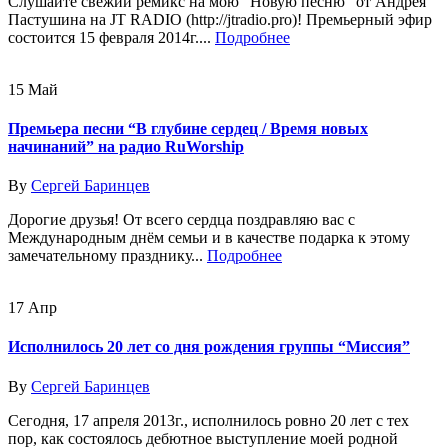
Слушайте свежий ремикс на мою “Новую песню” от Андрея
Пастушина на JT RADIO (http://jtradio.pro)! Премьерный эфир
состоится 15 февраля 2014г....
Подробнее
15
Май
Премьера песни “В глубине сердец / Время новых
начинаний” на радио RuWorship
By
Сергей Баринцев
Дорогие друзья! От всего сердца поздравляю вас с
Международным днём семьи и в качестве подарка к этому
замечательному празднику...
Подробнее
17
Апр
Исполнилось 20 лет со дня рождения группы “Миссия”
By
Сергей Баринцев
Сегодня, 17 апреля 2013г., исполнилось ровно 20 лет с тех
пор, как состоялось дебютное выступление моей родной