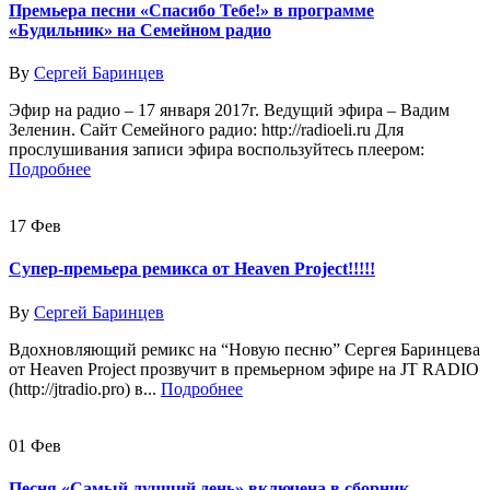
Премьера песни «Спасибо Тебе!» в программе
«Будильник» на Семейном радио
By
Сергей Баринцев
Эфир на радио – 17 января 2017г. Ведущий эфира – Вадим
Зеленин. Сайт Семейного радио: http://radioeli.ru Для
прослушивания записи эфира воспользуйтесь плеером:
Подробнее
17
Фев
Супер-премьера ремикса от Heaven Project!!!!!
By
Сергей Баринцев
Вдохновляющий ремикс на “Новую песню” Сергея Баринцева
от Heaven Project прозвучит в премьерном эфире на JT RADIO
(http://jtradio.pro) в...
Подробнее
01
Фев
Песня «Самый лучший день» включена в сборник