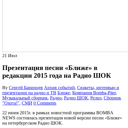
21
Июл
Презентация песни «Ближе» в
редакции 2015 года на Радио ШОК
By
Сергей Баринцев
Архив событий
,
Сюжеты, интервью и
презентации на радио и ТВ
Ближе
,
Компания Bomba-Piter
,
Музыкальный сборник
,
Радио
,
Радио ШОК
,
Релиз
,
Сборник
"Охота!"
,
СМИ
0 Comments
22 июня 2015г. в рамках новостной программы BOMBA
NEWS состоялась презентация новой версии песни «Ближе»
на петербургском Радио ШОК.