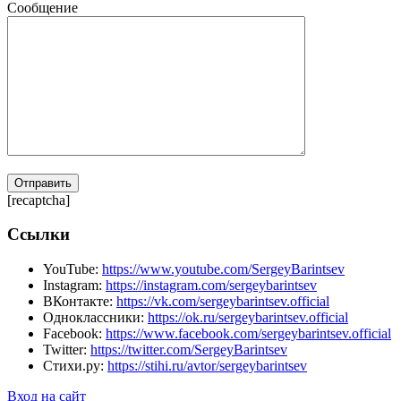
Сообщение
[recaptcha]
Ссылки
YouTube:
https://www.youtube.com/SergeyBarintsev
Instagram:
https://instagram.com/sergeybarintsev
ВКонтакте:
https://vk.com/sergeybarintsev.official
Одноклассники:
https://ok.ru/sergeybarintsev.official
Facebook:
https://www.facebook.com/sergeybarintsev.official
Twitter:
https://twitter.com/SergeyBarintsev
Стихи.ру:
https://stihi.ru/avtor/sergeybarintsev
Вход на сайт