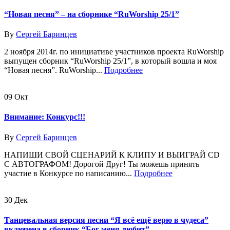
“Новая песня” – на сборнике “RuWorship 25/1”
By
Сергей Баринцев
2 ноября 2014г. по инициативе участников проекта RuWorship
выпущен сборник “RuWorship 25/1”, в который вошла и моя
“Новая песня”. RuWorship...
Подробнее
09
Окт
Внимание: Конкурс!!!
By
Сергей Баринцев
НАПИШИ СВОЙ СЦЕНАРИЙ К КЛИПУ И ВЫИГРАЙ CD
С АВТОГРАФОМ! Дорогой Друг! Ты можешь принять
участие в Конкурсе по написанию...
Подробнее
30
Дек
Танцевальная версия песни “Я всё ещё верю в чудеса”
включена в сборник “Бог меня любит”