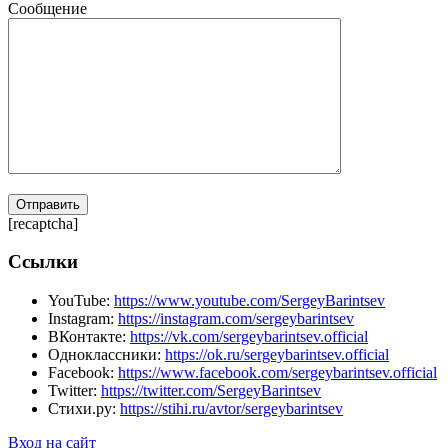
Сообщение
[recaptcha]
Ссылки
YouTube:
https://www.youtube.com/SergeyBarintsev
Instagram:
https://instagram.com/sergeybarintsev
ВКонтакте:
https://vk.com/sergeybarintsev.official
Одноклассники:
https://ok.ru/sergeybarintsev.official
Facebook:
https://www.facebook.com/sergeybarintsev.official
Twitter:
https://twitter.com/SergeyBarintsev
Стихи.ру:
https://stihi.ru/avtor/sergeybarintsev
Вход на сайт