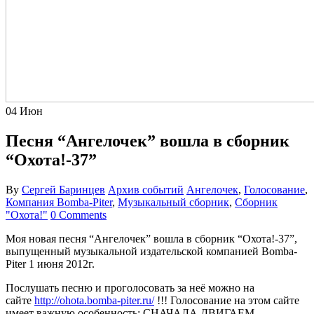
04
Июн
Песня “Ангелочек” вошла в сборник
“Охота!-37”
By
Сергей Баринцев
Архив событий
Ангелочек
,
Голосование
,
Компания Bomba-Piter
,
Музыкальный сборник
,
Сборник
"Охота!"
0 Comments
Моя новая песня “Ангелочек” вошла в сборник “Охота!-37”,
выпущенный музыкальной издательской компанией Bomba-
Piter 1 июня 2012г.
Послушать песню и проголосовать за неё можно на
сайте
http://ohota.bomba-piter.ru/
!!! Голосование на этом сайте
имеет важную особенность: СНАЧАЛА ДВИГАЕМ