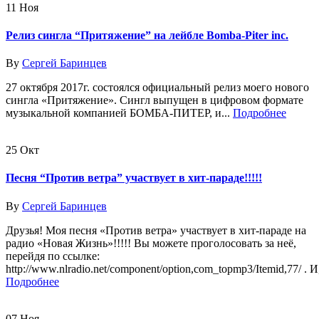
11
Ноя
Релиз сингла “Притяжение” на лейбле Bomba-Piter inc.
By
Сергей Баринцев
27 октября 2017г. состоялся официальный релиз моего нового
сингла «Притяжение». Сингл выпущен в цифровом формате
музыкальной компанией БОМБА-ПИТЕР, и...
Подробнее
25
Окт
Песня “Против ветра” участвует в хит-параде!!!!!
By
Сергей Баринцев
Друзья! Моя песня «Против ветра» участвует в хит-параде на
радио «Новая Жизнь»!!!!! Вы можете проголосовать за неё,
перейдя по ссылке:
http://www.nlradio.net/component/option,com_topmp3/Itemid,77/ . И,
Подробнее
07
Ноя