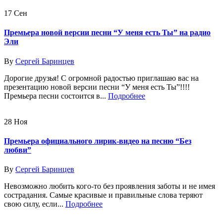
17
Сен
Премьера новой версии песни “У меня есть Ты” на радио
Эли
By
Сергей Баринцев
Дорогие друзья! С огромной радостью приглашаю вас на
презентацию новой версии песни “У меня есть Ты”!!!!
Премьера песни состоится в...
Подробнее
28
Ноя
Премьера официального лирик-видео на песню “Без
любви”
By
Сергей Баринцев
Невозможно любить кого-то без проявления заботы и не имея
сострадания. Самые красивые и правильные слова теряют
свою силу, если...
Подробнее