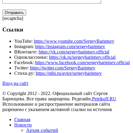
[recaptcha]
Ссылки
YouTube:
https://www.youtube.com/SergeyBarintsev
Instagram:
https://instagram.com/sergeybarintsev
ВКонтакте:
https://vk.com/sergeybarintsev.official
Одноклассники:
https://ok.ru/sergeybarintsev.official
Facebook:
https://www.facebook.com/sergeybarintsev.official
Twitter:
https://twitter.com/SergeyBarintsev
Стихи.ру:
https://stihi.ru/avtor/sergeybarintsev
Вход на сайт
© Copyright 2012 - 2022. Официальный сайт Сергея
Баринцева. Все права защищены. Редизайн
Petrikoff.RU
Использование и распространение материалов сайта
разрешено с указанием активной ссылки на источник
Главная
Новости
Архив событий