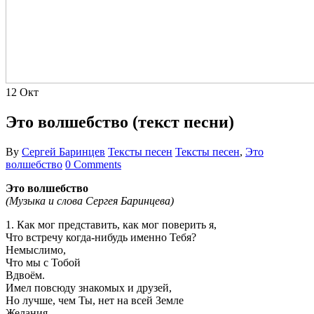
12
Окт
Это волшебство (текст песни)
By
Сергей Баринцев
Тексты песен
Тексты песен
,
Это
волшебство
0 Comments
Это волшебство
(Музыка и слова Сергея Баринцева)
1. Как мог представить, как мог поверить я,
Что встречу когда-нибудь именно Тебя?
Немыслимо,
Что мы с Тобой
Вдвоём.
Имел повсюду знакомых и друзей,
Но лучше, чем Ты, нет на всей Земле
Желания,