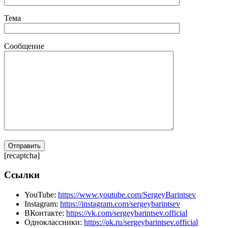
Тема
Сообщение
[recaptcha]
Ссылки
YouTube:
https://www.youtube.com/SergeyBarintsev
Instagram:
https://instagram.com/sergeybarintsev
ВКонтакте:
https://vk.com/sergeybarintsev.official
Одноклассники:
https://ok.ru/sergeybarintsev.official