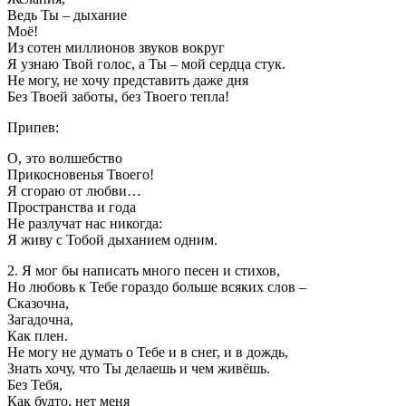
Ведь Ты – дыхание
Моё!
Из сотен миллионов звуков вокруг
Я узнаю Твой голос, а Ты – мой сердца стук.
Не могу, не хочу представить даже дня
Без Твоей заботы, без Твоего тепла!
Припев:
О, это волшебство
Прикосновенья Твоего!
Я сгораю от любви…
Пространства и года
Не разлучат нас никогда:
Я живу с Тобой дыханием одним.
2. Я мог бы написать много песен и стихов,
Но любовь к Тебе гораздо больше всяких слов –
Сказочна,
Загадочна,
Как плен.
Не могу не думать о Тебе и в снег, и в дождь,
Знать хочу, что Ты делаешь и чем живёшь.
Без Тебя,
Как будто, нет меня