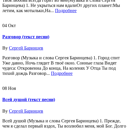
Твоя любовь всегда горит во мне(Музыка и слова Сергея
Баринцева) 1. Не укрыться нам вдалиОт других планет:Мы
летим, как мотыльки,На...
Подробнее
04
Окт
Разговор (текст песни)
By
Сергей Баринцев
Разговор (Музыка и слова Сергея Баринцева) 1. Город спит
Уже давно, Ночь глядит В твоё окно. Сонные глаза Видят
чудеса: Откровенна До конца, На коленях У Отца Ты под
тихий дождь Разговор...
Подробнее
08
Ноя
Всей душой (текст песни)
By
Сергей Баринцев
Всей душой (Музыка и слова Сергея Баринцева) 1. Прежде,
чем я сделал первый вздох, Ты возлюбил меня, мой Бог. Долго