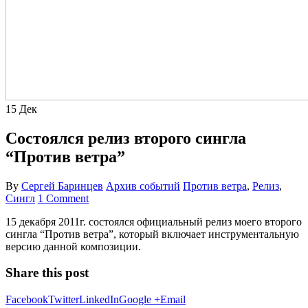
15
Дек
Cостоялся релиз второго сингла
“Против ветра”
By
Сергей Баринцев
Архив событий
Против ветра
,
Релиз
,
Сингл
1 Comment
15 декабря 2011г. состоялся официальный релиз моего второго
сингла “Против ветра”, который включает инструментальную
версию данной композиции.
Share this post
Facebook
Twitter
LinkedIn
Google +
Email