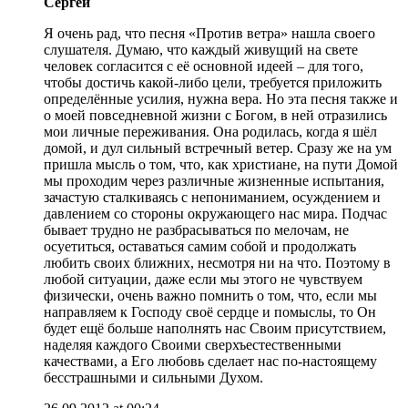
Сергей
Я очень рад, что песня «Против ветра» нашла своего
слушателя. Думаю, что каждый живущий на свете
человек согласится с её основной идеей – для того,
чтобы достичь какой-либо цели, требуется приложить
определённые усилия, нужна вера. Но эта песня также и
о моей повседневной жизни с Богом, в ней отразились
мои личные переживания. Она родилась, когда я шёл
домой, и дул сильный встречный ветер. Сразу же на ум
пришла мысль о том, что, как христиане, на пути Домой
мы проходим через различные жизненные испытания,
зачастую сталкиваясь с непониманием, осуждением и
давлением со стороны окружающего нас мира. Подчас
бывает трудно не разбрасываться по мелочам, не
осуетиться, оставаться самим собой и продолжать
любить своих ближних, несмотря ни на что. Поэтому в
любой ситуации, даже если мы этого не чувствуем
физически, очень важно помнить о том, что, если мы
направляем к Господу своё сердце и помыслы, то Он
будет ещё больше наполнять нас Своим присутствием,
наделяя каждого Своими сверхъестественными
качествами, а Его любовь сделает нас по-настоящему
бесстрашными и сильными Духом.