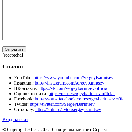
[recaptcha]
Ссылки
YouTube:
https://www.youtube.com/SergeyBarintsev
Instagram:
https://instagram.com/sergeybarintsev
ВКонтакте:
https://vk.com/sergeybarintsev.official
Одноклассники:
https://ok.ru/sergeybarintsev.official
Facebook:
https://www.facebook.com/sergeybarintsev.official
Twitter:
https://twitter.com/SergeyBarintsev
Стихи.ру:
https://stihi.ru/avtor/sergeybarintsev
Вход на сайт
© Copyright 2012 - 2022. Официальный сайт Сергея