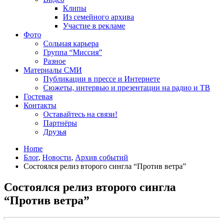
Клипы
Из семейного архива
Участие в рекламе
Фото
Сольная карьера
Группа “Миссия”
Разное
Материалы СМИ
Публикации в прессе и Интернете
Сюжеты, интервью и презентации на радио и ТВ
Гостевая
Контакты
Оставайтесь на связи!
Партнёры
Друзья
Home
Блог
,
Новости
,
Архив событий
Cостоялся релиз второго сингла “Против ветра”
Cостоялся релиз второго сингла
“Против ветра”