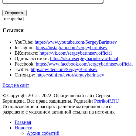
[recaptcha]
Ссылки
YouTube:
https://www.youtube.com/SergeyBarintsev
Instagram:
https://instagram.com/sergeybarintsev
ВКонтакте:
https://vk.com/sergeybarintsev.official
Одноклассники:
https://ok.ru/sergeybarintsev.official
Facebook:
https://www.facebook.com/sergeybarintsev.official
Twitter:
https://twitter.com/SergeyBarintsev
Стихи.ру:
https://stihi.ru/avtor/sergeybarintsev
Вход на сайт
© Copyright 2012 - 2022. Официальный сайт Сергея
Баринцева. Все права защищены. Редизайн
Petrikoff.RU
Использование и распространение материалов сайта
разрешено с указанием активной ссылки на источник
Главная
Новости
Архив событий