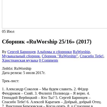
05
Июл
Сборник «RuWorship 25/16» (2017)
By
Сергей Баринцев
Альбомы и сборники
RuWorship
,
Музыкальный сборник
,
Сборник "RuWorship"
,
Спасибо Тебе!
,
Христианская музыка
0 Comments
Лейбл: RuWorship
Дата релиза: 5 июля 2017г.
Трек-лист:
1. Александр Соколов – Мы будем славить. 2. Фёдор
Фендриков – Сияй. 3. Филипп Поливода – Я верю. 4.
Геннадий Вербицкий – Кто Ты? 5. Сергей Баринцев –
Спасибо Тебе! 6. Алексей Каратаев – Добрый, добрый Отец.
7. Виктория Березовская – Когда опять. 8. ц.Спасение в