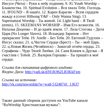
Иисусе (Чита) – Руки к небу подниму. 9. JG Youth Worship –
Блаженства. 10. Spiritual Evolution – Вся хвала Тебе, Господь.
11. IFOUND – Я нашёл. 12. Карен Карагян – Всем сердцем
жажду я (cover Hillsong Y&F – Only Wanna Sing). 13.
Supernatural Worship – Ты живой. 14. Light band – Я Твой
(remix). 15. SKEEMANS WORSHIP – Имя Его вознесём. 16.
Наталья Доценко – И до краёв земли. 17. Лиза Стогова – Дитя
Царя (No Longer Slaves). 18. Искандер Зарипов – Нет
прекраснее Тебя. 19. Anelle – Без Тебя. 20. Евгений Гудухин –
Иисус сказал. 21. ц.Чистое Сердце (Брест) – Ты – мой Царь.
22. ц.Новая Жизнь (Челябинск) – Зажигай огнём сердца. 23.
Серафима – Чудо Твоей Любви. 24. Саня Князев и Друзья – Я
счастлив с Тобой. 25. Валерия Горошко – Ты пришёл в моё
сердце.
Ссылка для скачивания цифрового альбома:
Яндекс.Диск:
http://yadi.sk/d/H1K962LB3KkFxm
Ссылка на источник:
http://vk.com/ruworship?w=wall-53248741_13637
Также данный сборник доступен на YouTube канале
“RuWorship Христианская музыка”: