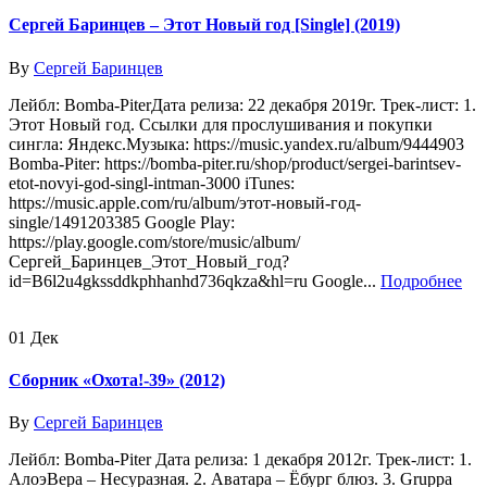
Сергей Баринцев – Этот Новый год [Single] (2019)
By
Сергей Баринцев
Лейбл: Bomba-PiterДата релиза: 22 декабря 2019г. Трек-лист: 1.
Этот Новый год. Ссылки для прослушивания и покупки
сингла: Яндекс.Музыка: https://music.yandex.ru/album/9444903
Bomba-Piter: https://bomba-piter.ru/shop/product/sergei-barintsev-
etot-novyi-god-singl-intman-3000 iTunes:
https://music.apple.com/ru/album/этот-новый-год-
single/1491203385 Google Play:
https://play.google.com/store/music/album/
Сергей_Баринцев_Этот_Новый_год?
id=B6l2u4gkssddkphhanhd736qkza&hl=ru Google...
Подробнее
01
Дек
Сборник «Охота!-39» (2012)
By
Сергей Баринцев
Лейбл: Bomba-Piter Дата релиза: 1 декабря 2012г. Трек-лист: 1.
АлоэВера – Несуразная. 2. Аватара – Ёбург блюз. 3. Gruppa