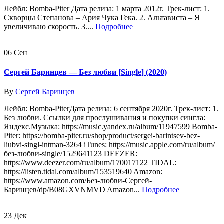
Лейбл: Bomba-Piter Дата релиза: 1 марта 2012г. Трек-лист: 1.
Скворцы Степанова – Ария Чука Гека. 2. Альтависта – Я
увеличиваю скорость. 3....
Подробнее
06
Сен
Сергей Баринцев — Без любви [Single] (2020)
By
Сергей Баринцев
Лейбл: Bomba-PiterДата релиза: 6 сентября 2020г. Трек-лист: 1.
Без любви. Ссылки для прослушивания и покупки сингла:
Яндекс.Музыка: https://music.yandex.ru/album/11947599 Bomba-
Piter: https://bomba-piter.ru/shop/product/sergei-barintsev-bez-
liubvi-singl-intman-3264 iTunes: https://music.apple.com/ru/album/
без-любви-single/1529641123 DEEZER:
https://www.deezer.com/ru/album/170017122 TIDAL:
https://listen.tidal.com/album/153519640 Amazon:
https://www.amazon.com/Без-любви-Сергей-
Баринцев/dp/B08GXVNMVD Amazon...
Подробнее
23
Дек