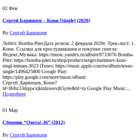
02
Фев
Сергей Баринцев – Кони [Single] (2020)
By
Сергей Баринцев
Лейбл: Bomba-PiterДата релиза: 2 февраля 2020г. Трек-лист: 1.
Кони. Ссылки для прослушивания и покупки сингла:
Яндекс.Музыка: https://music.yandex.ru/album/9733076 Bomba-
Piter: https://bomba-piter.ru/shop/product/sergei-barintsev-koni-
singl-intman-3023 iTunes: https://music.apple.com/ru/album/кони-
single/1496425800 Google Play:
https://play.google.com/store/music/album/
Сергей_Баринцев_Кони?
id=Brhz33dqqwxjkmlzsoovjh5yrie&hl=ru Google Play Music:...
Подробнее
01
Мар
Сборник “Охота!-36” (2012)
By
Сергей Баринцев