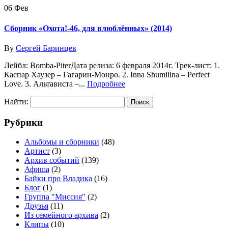
06
Фев
Сборник «Охота!-46, для влюблённых» (2014)
By
Сергей Баринцев
Лейбл: Bomba-PiterДата релиза: 6 февраля 2014г. Трек-лист: 1.
Каспар Хаузер – Гагарин-Монро. 2. Inna Shumilina – Perfect
Love. 3. Альтависта –...
Подробнее
Найти:
Рубрики
Альбомы и сборники
(48)
Артист
(3)
Архив событий
(139)
Афиша
(2)
Байки про Владика
(16)
Блог
(1)
Группа "Миссия"
(2)
Друзья
(11)
Из семейного архива
(2)
Клипы
(10)